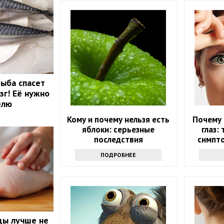
рыба спасет
зг! Её нужно
елю
Кому и почему нельзя есть
Почему 
яблоки: серьезные
глаз:
последствия
симпт
з
ПОДРОБНЕЕ
цы лучше не