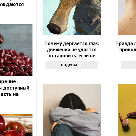
луждаются
Почему дергается глаз:
Правда 
движения не удастся
привод
остановить, если не
узнаете причину
ПОДРОБНЕЕ
арение:
н доступный
есть на