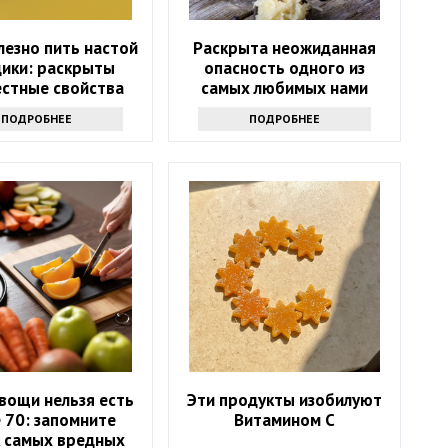
лезно пить настой
Раскрыта неожиданная
дики: раскрыты
опасность одного из
естные свойства
самых любимых нами
напитка
продуктов
ПОДРОБНЕЕ
ПОДРОБНЕЕ
вощи нельзя есть
Эти продукты изобилуют
 70: запомните
Витамином С
к самых вредных