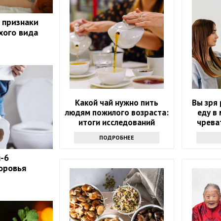
 признаки
хого вида
Какой чай нужно пить
Вы зря 
людям пожилого возраста:
еду в
итоги исследований
чрева
ПОДРОБНЕЕ
п-6
оровья