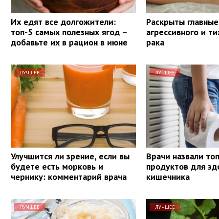
Их едят все долгожители:
Раскрыты главные
топ-5 самых полезных ягод –
агрессивного и ти
добавьте их в рацион в июне
рака
ЛУЧШЕЕ
ЛУЧШЕЕ
Улучшится ли зрение, если вы
Врачи назвали то
будете есть морковь и
продуктов для зд
чернику: комментарий врача
кишечника
ЛУЧШЕЕ
ЛУЧШЕЕ