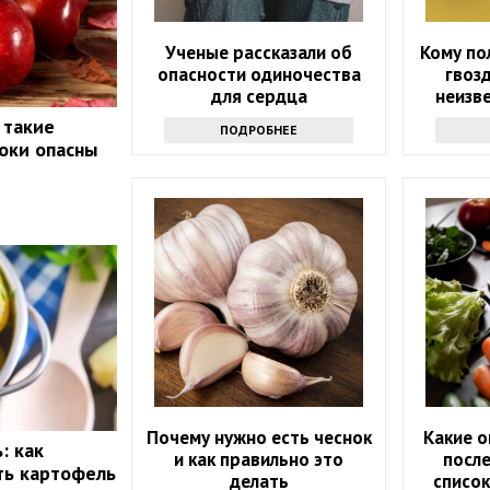
Ученые рассказали об
Кому по
опасности одиночества
гвоз
для сердца
неизв
 такие
ПОДРОБНЕЕ
локи опасны
Почему нужно есть чеснок
Какие о
: как
и как правильно это
после
ть картофель
делать
списо