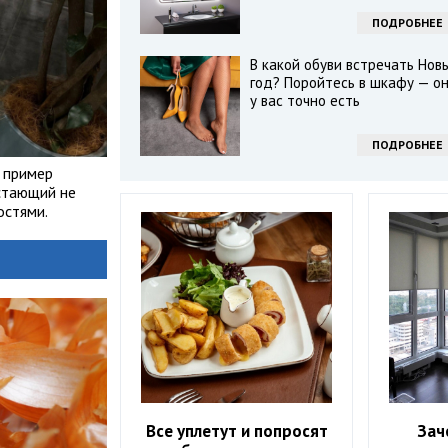
ПОДРОБНЕЕ
В какой обуви встречать Нов
год? Поройтесь в шкафу — о
у вас точно есть
ПОДРОБНЕЕ
 пример
стающий не
остями.
Все уплетут и попросят
Зач