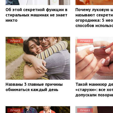
Об этой секретной функции в
Почему луковую 
стиральных машинах не знает
называют секрет
никто
огородника: 5 не
способов использ
ЛУЧШЕЕ
ЛУЧШЕЕ
Названы 3 главные причины
Такой маникюр д
обниматься каждый день
«старухи»: все хо
допускали позор
ЛУЧШЕЕ
ЛУЧШЕЕ