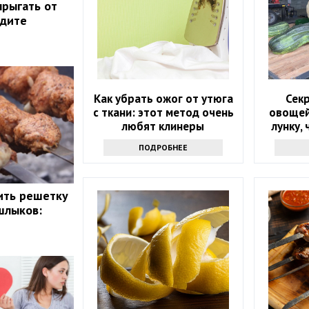
прыгать от
идите
Как убрать ожог от утюга
Секр
с ткани: этот метод очень
овощей
любят клинеры
лунку,
поме
ПОДРОБНЕЕ
ить решетку
шлыков: