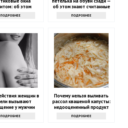
стиковые окна
петелька на обуви сзади —
итом: об этом
об этом знают считанные
льшинство не
люди
ПОДРОБНЕЕ
ПОДРОБНЕЕ
ывается, а зря
ействия женщин в
Почему нельзя выливать
тели вызывают
рассол квашеной капусты:
щение у мужчин
недооцененный продукт
ПОДРОБНЕЕ
ПОДРОБНЕЕ