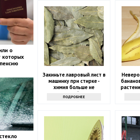
или о
т которых
 пенсию
Закиньте лавровый лист в
Неверо
машинку при стирке -
банано
химия больше не
растени
понадобится
ПОДРОБНЕЕ
стекло