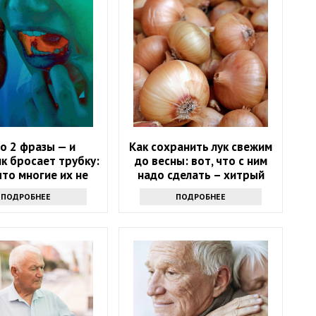
о 2 фразы — и
Как сохранить лук свежим
к бросает трубку:
до весны: вот, что с ним
что многие их не
надо сделать – хитрый
знают
секрет
ПОДРОБНЕЕ
ПОДРОБНЕЕ