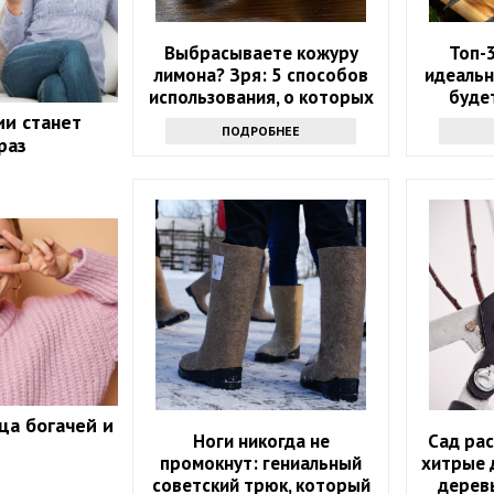
Выбрасываете кожуру
Топ-
лимона? Зря: 5 способов
идеальн
использования, о которых
будет
вы не догадывались
ии станет
ПОДРОБНЕЕ
раз
ца богачей и
Ноги никогда не
Сад рас
промокнут: гениальный
хитрые 
советский трюк, который
деревь