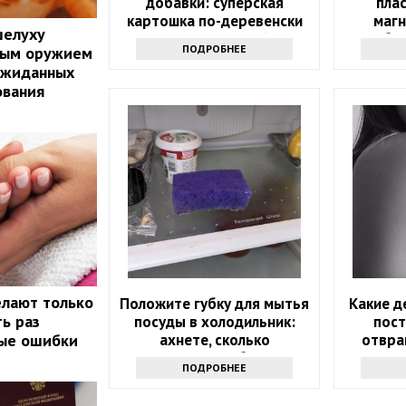
добавки: суперская
пла
картошка по-деревенски
магн
шелуху
на гарнир на Новый год
бо
ПОДРОБНЕЕ
ным оружием
догад
ожиданных
ования
елают только
Положите губку для мытья
Какие д
ть раз
посуды в холодильник:
пос
ные ошибки
ахнете, сколько
отвра
надоевших проблем это
ПОДРОБНЕЕ
решит