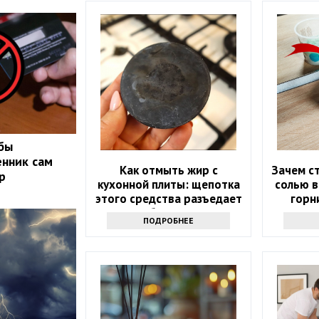
обы
нник сам
Как отмыть жир с
Зачем ст
р
кухонной плиты: щепотка
солью в
этого средства разъедает
горн
любую грязь
про
ПОДРОБНЕЕ