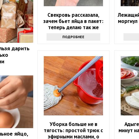
Свекровь рассказала,
Лежащий
зачем бьет яйца в пакет:
моргнул
теперь делаю так же
ПОДРОБНЕЕ
льзя дарить
ько
ии
Уборка больше не в
Адыге
тягость: простой трюк с
минут н
льное яйцо,
эфирными маслами, о