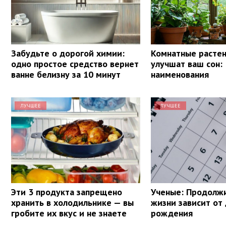
Забудьте о дорогой химии:
Комнатные растен
одно простое средство вернет
улучшат ваш сон: 
ванне белизну за 10 минут
наименования
ЛУЧШЕЕ
ЛУЧШЕЕ
Эти 3 продукта запрещено
Ученые: Продолж
хранить в холодильнике — вы
жизни зависит от
гробите их вкус и не знаете
рождения