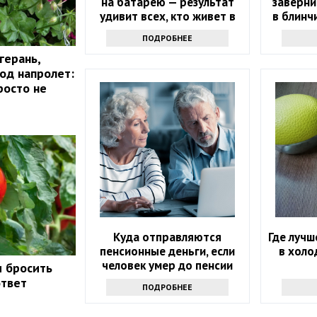
на батарею — результат
заверни
удивит всех, кто живет в
в блинч
квартире
как 
ПОДРОБНЕЕ
герань,
год напролет:
росто не
Куда отправляются
Где лучш
пенсионные деньги, если
в холо
человек умер до пенсии
и бросить
ответ
ПОДРОБНЕЕ