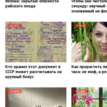
яблоки: скрытые опасности
чтобы оно чистил
райского плода
секунду: научный
основанный на фи
ЛУЧШЕЕ
ЛУЧШЕЕ
Кто хранил этот документ в
Как прорастить п
СССР может рассчитывать на
часа: не миф, а р
крупный бонус
ЛУЧШЕЕ
ЛУЧШЕЕ