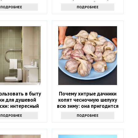
долголетия букетов
ПОДРОБНЕЕ
ПОДРОБНЕЕ
ользовать в быту
Почему хитрые дачники
ки для душевой
копят чесночную шелуху
ски: интересный
всю зиму: она пригодится
к - вам точно
весной
ПОДРОБНЕЕ
ПОДРОБНЕЕ
ся его повторить