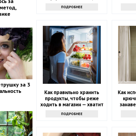
ось за
котором мало кто знает
 метод,
ПОДРОБНЕЕ
зике
етрушку за 3
еальность
Как правильно хранить
Как исп
продукты, чтобы реже
крюч
ходить в магазин — хватит
занаве
надолго
трю
ПОДРОБНЕЕ
захочет