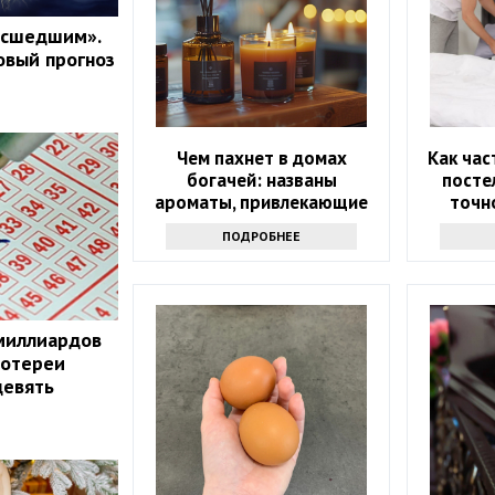
асшедшим».
овый прогноз
Чем пахнет в домах
Как час
богачей: названы
посте
ароматы, привлекающие
точно
деньги
ПОДРОБНЕЕ
миллиардов
лотереи
девять