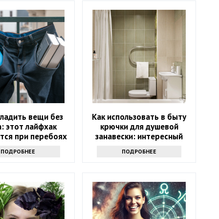
гладить вещи без
Как использовать в быту
: этот лайфхак
крючки для душевой
тся при перебоях
занавески: интересный
лектричеством
трюк - вам точно
ПОДРОБНЕЕ
ПОДРОБНЕЕ
захочется его повторить