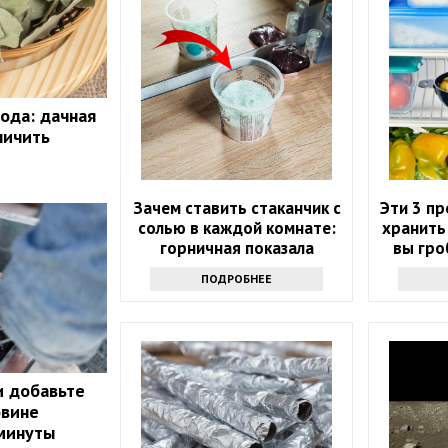
ода: дачная
личить
Зачем ставить стаканчик с
Эти 3 п
солью в каждой комнате:
хранить
горничная показала
вы гро
простую хитрость
ПОДРОБНЕЕ
и добавьте
овине
 минуты