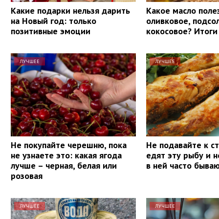
Какие подарки нельзя дарить
Какое масло поле
на Новый год: только
оливковое, подсо
позитивные эмоции
кокосовое? Итоги
ЛУЧШЕЕ
ЛУЧШЕЕ
Не покупайте черешню, пока
Не подавайте к ст
не узнаете это: какая ягода
едят эту рыбу и н
лучше – черная, белая или
в ней часто быва
розовая
ЛУЧШЕЕ
ЛУЧШЕЕ