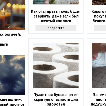
Как отстирать тюль: будет
Какого 
сверкать, даже если был
покупа
желтый как воск
белого
ПОДРОБНЕЕ
ах богачей:
ньги
Туалетная бумага несет
Зачем 
асшедшим».
скрытую опасность для
лист 
здоровья
подушку
овый прогноз