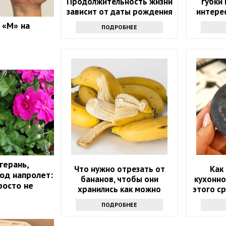
Продолжительность жизни
губки 
зависит от даты рождения
интерес
знаю
 «М» на
ПОДРОБНЕЕ
продв
герань,
Что нужно отрезать от
Как
год напролет:
бананов, чтобы они
кухонно
росто не
хранились как можно
этого с
дольше и не чернели:
л
ПОДРОБНЕЕ
маленькая хитрость