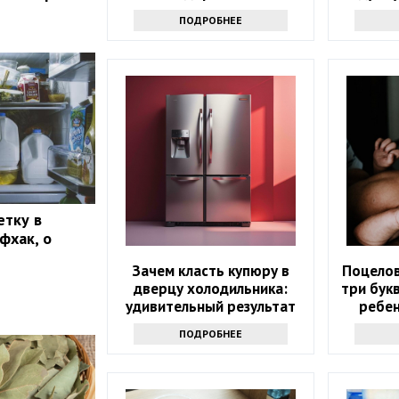
н
ПОДРОБНЕЕ
етку в
фхак, о
Зачем класть купюру в
Поцелов
дверцу холодильника:
три бук
удивительный результат
ребен
ПОДРОБНЕЕ