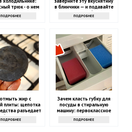
в холодильнике:
заверните эту вкуснятину
ный трюк - о нем
в блинчики — и подавайте
т только самые
как главное блюдо
ПОДРОБНЕЕ
ПОДРОБНЕЕ
инутые хозяйки
 отмыть жир с
Зачем класть губку для
й плиты: щепотка
посуды в стиральную
редства разъедает
машину: первоклассное
юбую грязь
средство
ПОДРОБНЕЕ
ПОДРОБНЕЕ