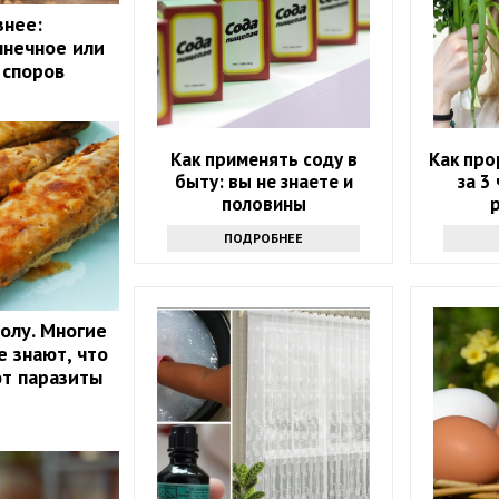
знее:
лнечное или
 споров
Как применять соду в
Как про
быту: вы не знаете и
за 3 
половины
ПОДРОБНЕЕ
олу. Многие
е знают, что
ют паразиты