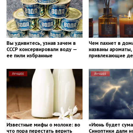
Вы удивитесь, узнав зачем в
Чем пахнет в дом
СССР консервировали воду —
названы ароматы,
ее пили избранные
привлекающие де
ЛУЧШЕЕ
ЛУЧШЕЕ
Известные мифы о молоке: во
«Июнь будет сум
что пора перестать верить
Синоптики дали н