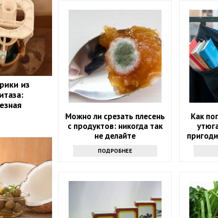
рики из
итаза:
лезная
Можно ли срезать плесень
Как по
с продуктов: никогда так
утюга
не делайте
пригоди
с э
ПОДРОБНЕЕ