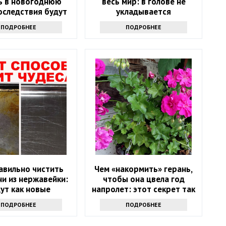
ь в новогоднюю
весь мир: в голове не
оследствия будут
укладывается
ь следующий год
ПОДРОБНЕЕ
ПОДРОБНЕЕ
авильно чистить
Чем «накормить» герань,
и из нержавейки:
чтобы она цвела год
ут как новые
напролет: этот секрет так
просто не выведать
ПОДРОБНЕЕ
ПОДРОБНЕЕ