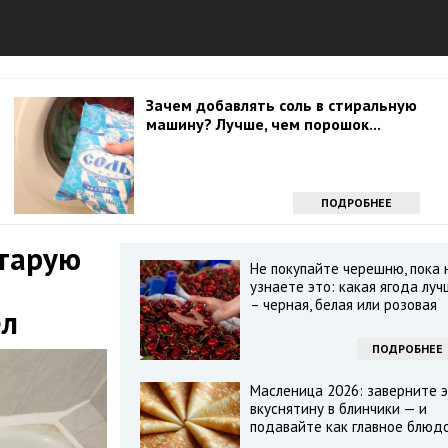
Зачем добавлять соль в стиральную
машину? Лучше, чем порошок...
ПОДРОБНЕЕ
старую
Не покупайте черешню, пока 
узнаете это: какая ягода луч
– черная, белая или розовая
ел
ПОДРОБНЕЕ
Масленица 2026: заверните э
вкуснятину в блинчики — и
подавайте как главное блюд