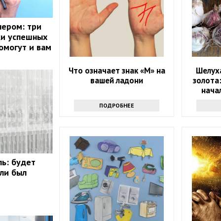
нером: три
ки успешных
омогут и вам
Что означает знак «М» на
Шелуха
вашей ладони
золота
нача
ПОДРОБНЕЕ
ль: будет
сли был