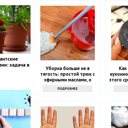
гантские
ии: задача в
Уборка больше не в
Как
тягость: простой трюк с
кухонно
эфирными маслами, о
этого с
котором мало кто знает
л
ПОДРОБНЕЕ