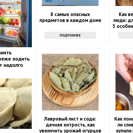
8 самых опасных
Как в
предметов в каждом доме
люди: д
3 особен
пр
ПОДРОБНЕЕ
анить
реже ходить
т надолго
Лавровый лист и сода:
Как пон
дачная хитрость, как
ли сли
увеличить урожай огурцов
купили: