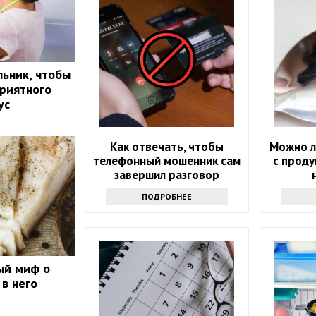
ьник, чтобы
приятного
ус
Как отвечать, чтобы
Можно л
телефонный мошенник сам
с проду
завершил разговор
ПОДРОБНЕЕ
ый миф о
 в него