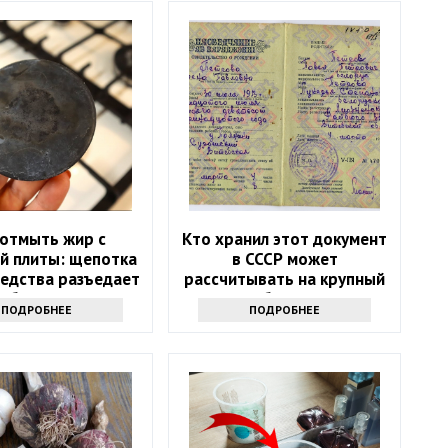
 отмыть жир с
Кто хранил этот документ
й плиты: щепотка
в СССР может
редства разъедает
рассчитывать на крупный
юбую грязь
бонус
ПОДРОБНЕЕ
ПОДРОБНЕЕ