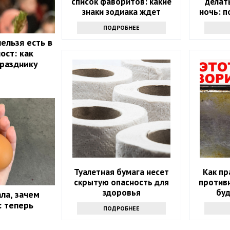
список фаворитов: какие
делат
знаки зодиака ждет
ночь: п
ошеломительный успех в
на вес
ПОДРОБНЕЕ
ближайшие 10 дней
ельзя есть в
ост: как
празднику
Туалетная бумага несет
Как пр
скрытую опасность для
противн
здоровья
буд
ла, зачем
: теперь
ПОДРОБНЕЕ