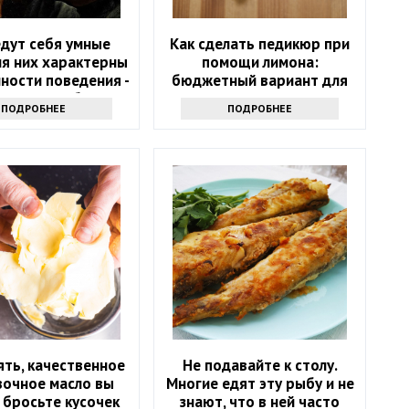
едут себя умные
Как сделать педикюр при
ля них характерны
помощи лимона:
ности поведения -
бюджетный вариант для
оверьте себя
дома
ПОДРОБНЕЕ
ПОДРОБНЕЕ
ять, качественное
Не подавайте к столу.
вочное масло вы
Многие едят эту рыбу и не
 бросьте кусочек
знают, что в ней часто